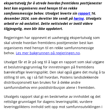
ekspertutvalg for å utrede hvordan fremtidens posttjenester
best kan organiseres med hensyn til en rekke
samfunnsmessige behov.
Utvalget leverte sin
rapport
16.
desember 2024, som deretter ble sendt på
høring
.
Utvalgets
arbeid er nå avsluttet. Dette nettstedet er inntil videre
tilgjengelig, men blir ikke oppdatert.
Regjeringen har oppnevnt et uavhengig ekspertutvalg som
skal utrede hvordan fremtidens posttjenester best kan
organiseres med hensyn til en rekke samfunnsmessige
behov.
Les mer bakgrunnen på regjeringen.no
.
Utvalget får et år på seg til å lage en rapport som skal utgjøre
et beslutningsgrunnlag for innretningen på fremtidens
bærekraftige leveringsplikt. Den skal også gjøre det mulig å ta
stilling til om, og i så fall hvordan, Postens landsdekkende
distribusjonsnett kan brukes for å dekke andre
samfunnsbehov enn postdistribusjon alene i fremtiden.
Utvalgets rapport skal gi en beskrivelse av innholdet og det
rettslige grunnlaget for dagens leveringsplikt, vurdere
leveringpliktens innhold sett opp mot samfunnsutviklingen i