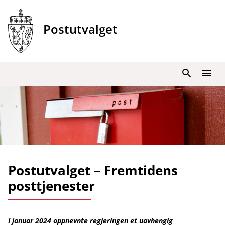
Hopp
til
Postutvalget
innhold
Søk
Meny
Postutvalget – Fremtidens
posttjenester
I januar 2024 oppnevnte regjeringen et uavhengig